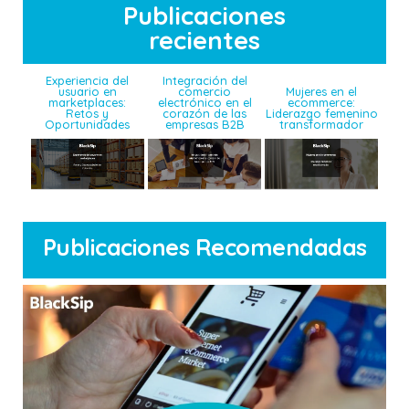
Publicaciones
recientes
Experiencia del
Integración del
usuario en
Mujeres en el
comercio
marketplaces:
ecommerce:
electrónico en el
Retos y
Liderazgo femenino
corazón de las
Oportunidades
transformador
empresas B2B
Publicaciones Recomendadas