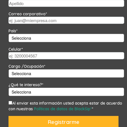
Correo corporativo
*
País
*
Celular
*
Cargo /Ocupación
*
¿Qué te interesa?
*
Al enviar esta información usted acepta estar de acuerdo
con nuestras
Políticas de datos de BlackSip*
*
Descarga AHORA tu copia digital