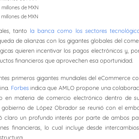
9 millones de MXN
5 millones de MXN
ales, tanto
la banca como los sectores tecnológic
ueda de alianzas con los gigantes globales del comer
ógicas quieren incentivar los pagos electrónicos y, por
uctos financieros que aprovechen esa oportunidad.
tes primeros gigantes mundiales del eCommerce con
hina.
Forbes
indica que AMLO propone una colaboraci
 en materia de comercio electrónico dentro de su 
l gobierno de López Obrador se reunió con el emba
ó claro un profundo interés por parte de ambos paí
ones financieras, lo cual incluye desde intercambio
structura.