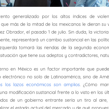
ento generalizado por los altos índices de violen
n que más de la mitad de los mexicanos le dieran su 
z Obrador, el pasado 1 de julio. Sin duda, la victor
te, representará un cambio sustancial en las polític
e izquierda tomará las riendas de la segunda econ
situación que tiene sus adeptos y contradictores, nat
rno en México es un factor importante que puede 
o electrónico no solo de Latinoamérica, sino de Amé
s los lazos económicos son amplios
. ¿Cómo marc
a modificación sustancial frente a lo visto en los 
tados de un gobierno entrante sería un tiro al aire
lizar el estado actual del mercado y de qué propues