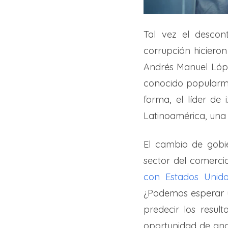
Tal vez el descont
corrupción hiciero
Andrés Manuel Lópe
conocido popularmen
forma, el líder d
Latinoamérica, una 
El cambio de gobie
sector del comerci
con Estados Unido
¿Podemos esperar un
predecir los resul
oportunidad de ana