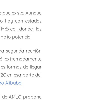
 que existe. Aunque
lo hay con estados
 México, donde las
plio potencial.
na segunda reunión
ató extremadamente
es formas de llegar
B2C en esa parte del
po Alibaba
.
tal de AMLO propone