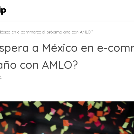
 México en e-commerce el próximo año con AMLO?
espera a México en e-com
año con AMLO?