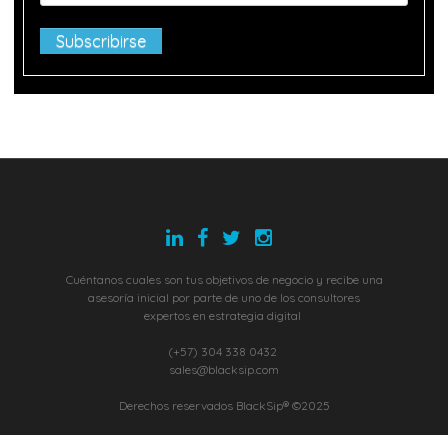
Cuéntanos cuales son tus objetivos de negocio y recibe una
asesoría inicial por parte de uno de los consultores
expertos en estrategia digital
(+57) 304 338 0432
sales@blacksip.com
Derechos reservados BlackSip® ©2025