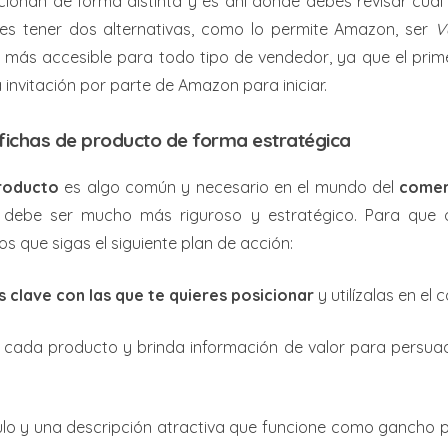
ionan de forma distinta y es ahí donde debes revisar cuál
des tener dos alternativas, como lo permite Amazon, ser
V
s más accesible para todo tipo de vendedor, ya que el prim
invitación por parte de Amazon para iniciar.
 fichas de producto de forma estratégica
roducto
es algo común y necesario en el mundo del
comer
 debe ser mucho más riguroso y estratégico. Para que 
os que sigas el siguiente plan de acción:
 clave con las que te quieres posicionar
y utilízalas en el 
le cada producto y brinda información de valor para persua
ulo y una descripción atractiva que funcione como gancho p