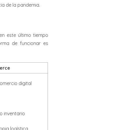
cia de la pandemia.
en este último tiempo
orma de funcionar es
erce
mercio digital
o
o inventario
pia logística