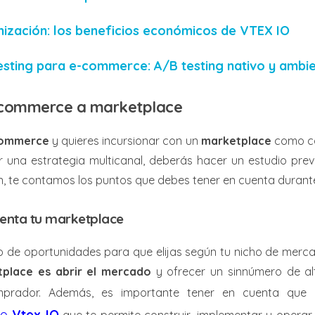
mización: los beneficios económicos de VTEX IO
 testing para e-commerce: A/B testing nativo y amb
e-commerce a marketplace
ommerce
y quieres incursionar con un
marketplace
como ca
r una estrategia multicanal, deberás hacer un estudio previ
n, te contamos los puntos que debes tener en cuenta durante
menta tu marketplace
o de oportunidades para que elijas según tu nicho de merc
tplace es abrir el mercado
y ofrecer un sinnúmero de alt
mprador. Además, es importante tener en cuenta que e
mo
Vtex IO