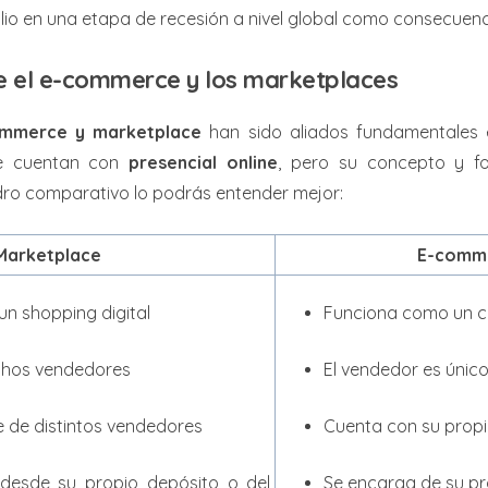
folio en una etapa de recesión a nivel global como consecuen
re el e-commerce y los marketplaces
mmerce y marketplace
han sido aliados fundamentales 
e cuentan con
presencial online
, pero su concepto y f
adro comparativo lo podrás entender mejor:
Marketplace
E-comm
n shopping digital
Funciona como un co
hos vendedores
El vendedor es únic
e de distintos vendedores
Cuenta con su propi
 desde su propio depósito o del
Se encarga de su pro