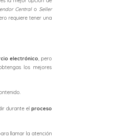
 es la mejor opción de
endor Central
o
Seller
ero requiere tener una
cio electrónico
, pero
obtengas los mejores
contenido.
dir durante el
proceso
ara llamar la atención