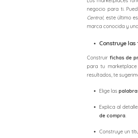
Los marketplaces func
negocio para ti. Pue
Central,
este último e
marca conocida y una 
Construye las
Construir
fichas de p
para tu marketplace
resultados, te sugerim
Elige las
palabras
Explica al detal
de compra
.
Construye un tít