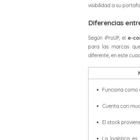
visibilidad a su porta
Diferencias ent
Según iProUP, el
e-co
para las marcas qu
diferente, en este cu
Funciona como u
Cuenta con muc
El stock provien
La logística es